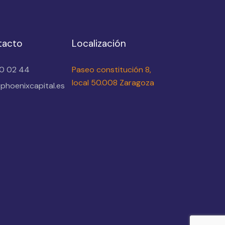
tacto
Localización
10 02 44
Paseo constitución 8,
local 50.008 Zaragoza
phoenixcapital.es