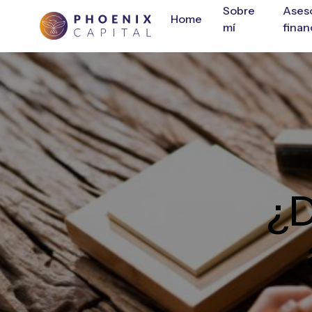
Sobre
Ases
Home
mí
finan
¿D