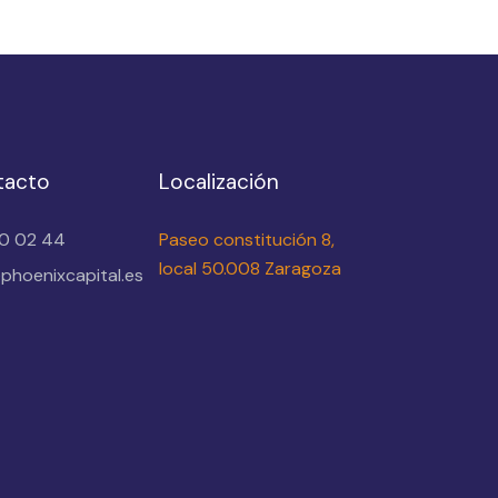
tacto
Localización
10 02 44
Paseo constitución 8,
local 50.008 Zaragoza
phoenixcapital.es