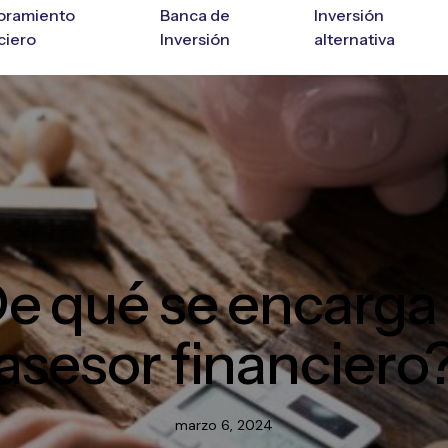
oramiento
Banca de
Inversión
ciero
Inversión
alternativa
e qué se encarga
asesor financiero
marzo 6, 2024