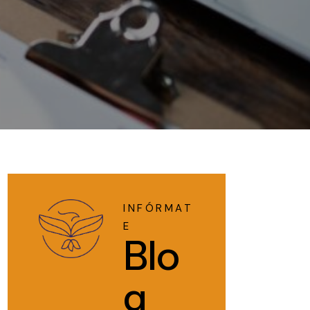
INFÓRMAT
E
Blo
g