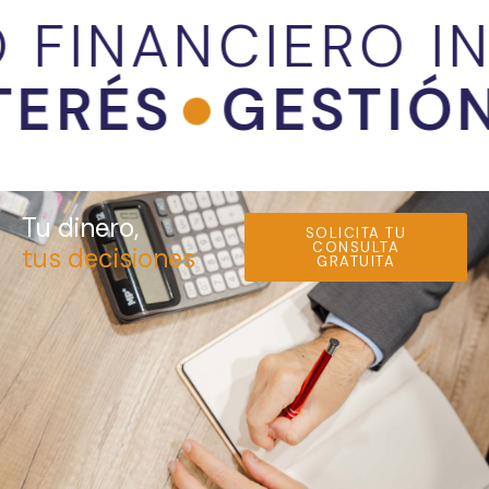
NANCIERO INDE
 INTERÉS
GEST
Tu dinero,
SOLICITA TU
CONSULTA
tus decisiones
GRATUITA