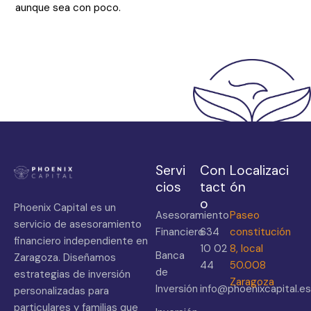
aunque sea con poco.
Servi
Con
Localizaci
cios
tact
ón
o
Phoenix Capital es un
Asesoramiento
Paseo
servicio de asesoramiento
Financiero
634
constitución
financiero independiente en
10 02
8, local
Banca
Zaragoza. Diseñamos
44
50.008
de
estrategias de inversión
Zaragoza
Inversión
info@phoenixcapital.es
personalizadas para
particulares y familias que